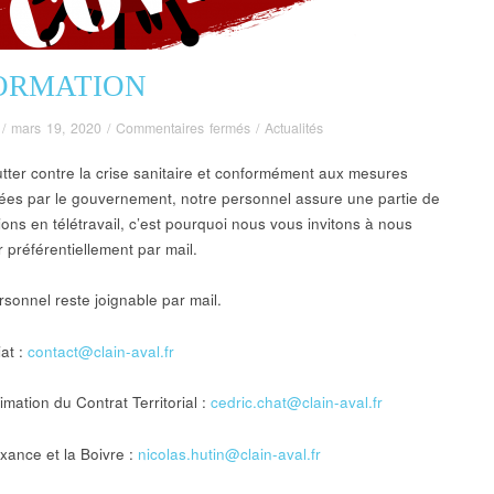
ORMATION
sur
/
mars 19, 2020
/
Commentaires fermés
/
Actualités
INFORMATION
lutter contre la crise sanitaire et conformément aux mesures
ées par le gouvernement, notre personnel assure une partie de
ions en télétravail, c’est pourquoi nous vous invitons à nous
 préférentiellement par mail.
rsonnel reste joignable par mail.
iat :
contact@clain-aval.fr
imation du Contrat Territorial :
cedric.chat@clain-aval.fr
uxance et la Boivre :
nicolas.hutin@clain-aval.fr