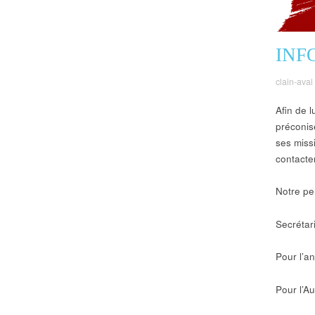
INF
clain-aval
Afin de 
préconis
ses miss
contacter
Notre pe
Secrétar
Pour l’an
Pour l’A