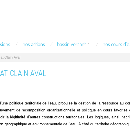
sions
nos actions
bassin versant
nos cours d’
cat Clain Aval
CAT CLAIN AVAL
une politique territoriale de l’eau, propulse la gestion de la ressource au 
uvement de recomposition organisationnelle et politique en cours favorise c
r la légitimité d’autres constructions territoriales. Les logiques, ainsi insc
nsion géographique et environnementale de l’eau. A côté du territoire géographi